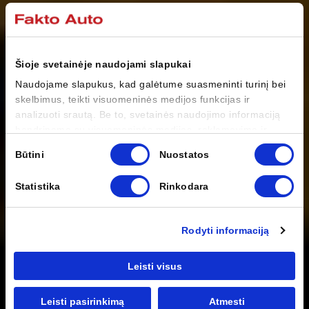
Šioje svetainėje naudojami slapukai
Naudojame slapukus, kad galėtume suasmeninti turinį bei
skelbimus, teikti visuomeninės medijos funkcijas ir
analizuoti srautą. Be to, svetainės naudojimo informaciją
bendriname su visuomeninės medijos, reklamavimo ir
analizės partneriais, kurie gali ją pridėti prie kitos jūsų
Sutikimo
Būtini
Nuostatos
pateiktos arba naudojant paslaugas surinktos informacijos.
pasirinkimas
Statistika
Rinkodara
Rodyti informaciją
Leisti visus
Juke
Leisti pasirinkimą
Atmesti