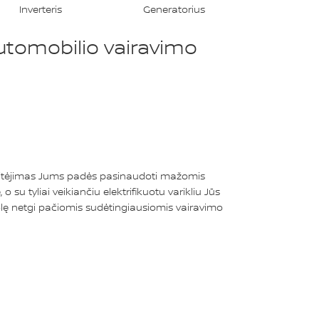
Inverteris
Generatorius
automobilio vairavimo
itėjimas Jums padės pasinaudoti mažomis
su tyliai veikiančiu elektrifikuotu varikliu Jūs
rolę netgi pačiomis sudėtingiausiomis vairavimo