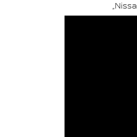
„Niss