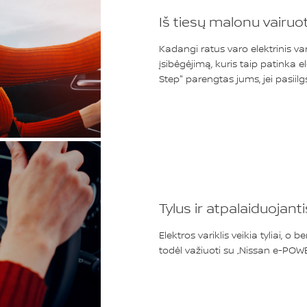
Iš tiesų malonu vairuot
Kadangi ratus varo elektrinis va
įsibėgėjimą, kuris taip patinka 
Step" parengtas jums, jei pasiil
Tylus ir atpalaiduojanti
Elektros variklis veikia tyliai, o 
todėl važiuoti su „Nissan e-POW