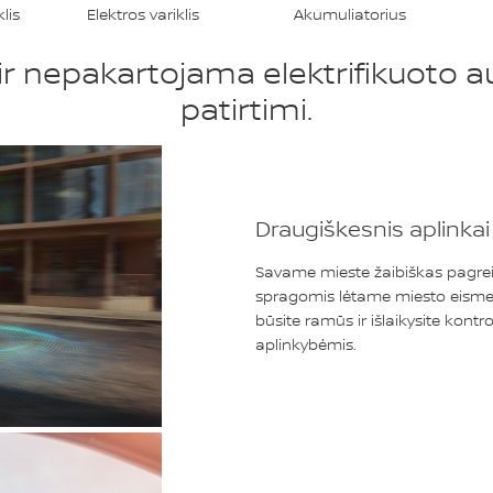
lis
Elektros variklis
Akumuliatorius
ir nepakartojama elektrifikuoto 
patirtimi.
Draugiškesnis aplinkai
Savame mieste žaibiškas pagre
spragomis lėtame miesto eisme, o 
būsite ramūs ir išlaikysite kont
aplinkybėmis.