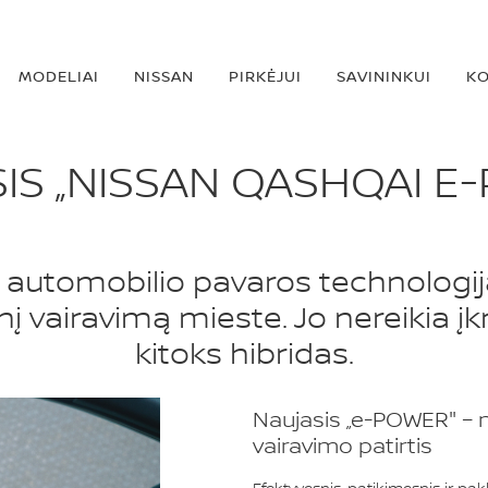
MODELIAI
NISSAN
PIRKĖJUI
SAVININKUI
KO
IS „NISSAN QASHQAI E
a automobilio pavaros technologija,
 vairavimą mieste. Jo nereikia įkra
kitoks hibridas.
Naujasis „e-POWER" – na
vairavimo patirtis