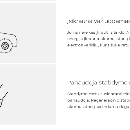
Įsikrauna važiuodama
Jums nereikės įkrauti iš tinklo 
energija įkrauna akumuliatorių t
elektros varikliui, kuris suka ratu
Panaudoja stabdymo me
Stabdymo metu susidaranti trint
panaudoja. Regeneracinio stabd
akumuliatorių, didindama dega