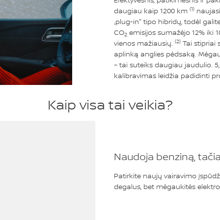
Efektyvesnis, patikimesnis ir pa
(1)
daugiau kaip 1200 km
naujasi
„plug-in" tipo hibridų, todėl ga
CO
emisijos sumažėjo 12% iki 1
2
(2)
vienos mažiausių.
Tai stipria
aplinką anglies pėdsaką. Mėgauk
– tai suteiks daugiau jaudulio. 5,
kalibravimas leidžia padidinti pro
Kaip visa tai veikia?
Naudoja benziną, tači
Patirkite naujų vairavimo įspūdž
degalus, bet mėgaukitės elektr