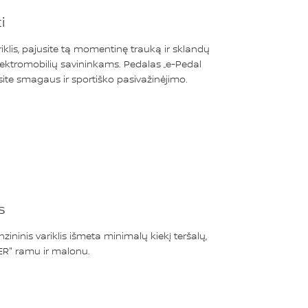
i
riklis, pajusite tą momentinę trauką ir sklandų
elektromobilių savininkams. Pedalas „e-Pedal
gsite smagaus ir sportiško pasivažinėjimo.
s
benzininis variklis išmeta minimalų kiekį teršalų,
ER" ramu ir malonu.