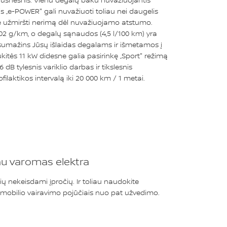
klusnesnis. Vienu degalų baku nuvažiuojantis
s „e-POWER" gali nuvažiuoti toliau nei daugelis
lite užmiršti nerimą dėl nuvažiuojamo atstumo.
02 g/km, o degalų sąnaudos (4,5 l/100 km) yra
i sumažins Jūsų išlaidas degalams ir išmetamos į
itės 11 kW didesne galia pasirinkę „Sport" režimą
6 dB tylesnis variklio darbas ir tikslesnis
filaktikos intervalą iki 20 000 km / 1 metai.
au varomas elektra
ių nekeisdami įpročių. Ir toliau naudokite
omobilio vairavimo pojūčiais nuo pat užvedimo.