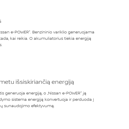
s
„Nissan e-POWER". Benzininio variklio generuojama
ada, kai reikia. O akumuliatorius tiekia energiją
s.
tu išsiskiriančią energiją
is generuoja energiją, o „Nissan e-POWER" ją
ymo sistema energiją konvertuoja ir perduoda į
lų sunaudojimo efektyvumą.