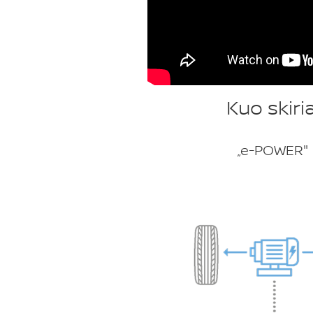
Kuo skiri
„e-POWER"