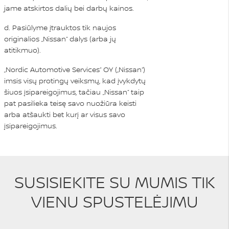
jame atskirtos dalių bei darbų kainos.
d. Pasiūlyme įtrauktos tik naujos
originalios „Nissan“ dalys (arba jų
atitikmuo).
„Nordic Automotive Services“ OY („Nissan“)
imsis visų protingų veiksmų, kad įvykdytų
šiuos įsipareigojimus, tačiau „Nissan“ taip
pat pasilieka teisę savo nuožiūra keisti
arba atšaukti bet kurį ar visus savo
įsipareigojimus.
SUSISIEKITE SU MUMIS TIK
VIENU SPUSTELĖJIMU