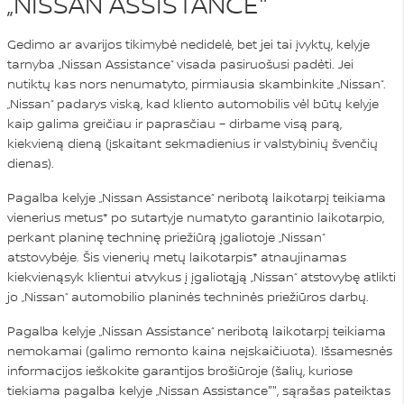
„NISSAN ASSISTANCE"
Gedimo ar avarijos tikimybė nedidelė, bet jei tai įvyktų, kelyje
tarnyba „Nissan Assistance“ visada pasiruošusi padėti. Jei
nutiktų kas nors nenumatyto, pirmiausia skambinkite „Nissan“.
„Nissan“ padarys viską, kad kliento automobilis vėl būtų kelyje
kaip galima greičiau ir paprasčiau – dirbame visą parą,
kiekvieną dieną (įskaitant sekmadienius ir valstybinių švenčių
dienas).
Pagalba kelyje „Nissan Assistance“ neribotą laikotarpį teikiama
vienerius metus* po sutartyje numatyto garantinio laikotarpio,
perkant planinę techninę priežiūrą įgaliotoje „Nissan“
atstovybėje. Šis vienerių metų laikotarpis* atnaujinamas
kiekvienąsyk klientui atvykus į įgaliotąją „Nissan“ atstovybę atlikti
jo „Nissan“ automobilio planinės techninės priežiūros darbų.
Pagalba kelyje „Nissan Assistance“ neribotą laikotarpį teikiama
nemokamai (galimo remonto kaina neįskaičiuota). Išsamesnės
informacijos ieškokite garantijos brošiūroje (šalių, kuriose
tiekiama pagalba kelyje „Nissan Assistance"", sąrašas pateiktas