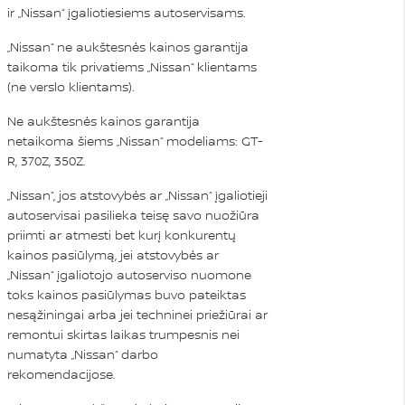
ir „Nissan“ įgaliotiesiems autoservisams.
„Nissan“ ne aukštesnės kainos garantija
taikoma tik privatiems „Nissan“ klientams
(ne verslo klientams).
Ne aukštesnės kainos garantija
netaikoma šiems „Nissan“ modeliams: GT-
R, 370Z, 350Z.
„Nissan“, jos atstovybės ar „Nissan“ įgaliotieji
autoservisai pasilieka teisę savo nuožiūra
priimti ar atmesti bet kurį konkurentų
kainos pasiūlymą, jei atstovybės ar
„Nissan“ įgaliotojo autoserviso nuomone
toks kainos pasiūlymas buvo pateiktas
nesąžiningai arba jei techninei priežiūrai ar
remontui skirtas laikas trumpesnis nei
numatyta „Nissan“ darbo
rekomendacijose.