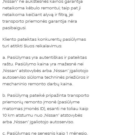
„Nissan“ ne aukštesnės kainos garantija
netaikoma kėbulo remontui; taip pat ji
netaikoma keičiant alyvą ir filtrą, jei
transporto priemonės garantija nėra
pasibaigusi.
Kliento pateiktas konkurentų pasiūlymas
turi atitikti šiuos reikalavimus:
a. Pasiūlymas yra autentiškas ir pateiktas
raštu. Pasiūlymo kaina yra mažesnė nei
„Nissan“ atstovybės arba „Nissan“ įgaliotojo
autoserviso siūloma techninės priežiūros ir
mechaninio remonto darbų kaina.
b. Pasiūlymą pateikė pripažinta transporto
priemonių remonto įmonė (pasiūlyme
matomas įmonės ID), esanti ne toliau kaip
10 km atstumu nuo „Nissan“ atstovybės
arba „Nissan“ įgaliotojo autoserviso.
c. Pasiūlymas ne senesnis kaip 1 mėnesio,