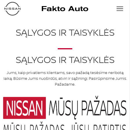
SĄLYGOS IR TAISYKLĖS
SĄLYGOS IR TAISYKLĖS
Jums, kaip privatiems klientams, savo pažadą tesėsime neribotą
laiką. Būsime Jums nuoširdūs, atviri ir sąžiningi. Pasirūpinsime Jumis.
Pažadame.