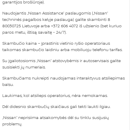
garantijos brošiūroje).
Naudojantis „Nissan Assistance” paslaugomis („Nissan”
techninės pagalbos kelyje paslauga) galite skambinti 8
80030725 Lietuvoje arba +372 606 4072 iš užsienio (bet kuriuo
paros metu, ištisą savaitę - 24/7).
Skambučio kaina – įprastinis vietinio ryšio operatoriaus
taikomas skambučio laidiniu arba mobiliuoju telefonu tarifas.
Su įgaliotosiomis „Nissan“ atstovybėmis ir autoservisais galite
susisiekti jų numeriais.
Skambučiams nukreipti naudojamas interaktyvus atsiliepimas
balsu.
Laukimas, kol atsilieps operatorius, nėra nemokamas.
Dėl didesnio skambučių skaičiaus gali tekti laukti ilgiau.
„Nissan“ neprisiima atsakomybės dėl su tinklu susijusių
problemų.