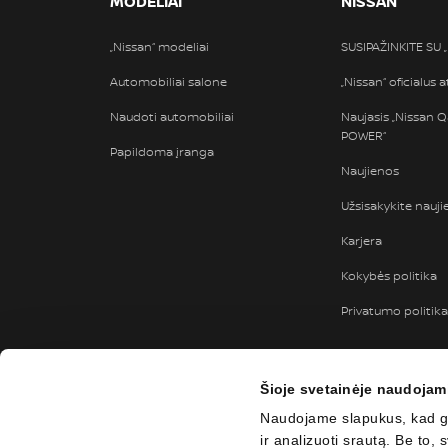
MODELIAI
NISSAN
„Nissan“ modeliai
SUSIPAŽINKITE SU 
Automobiliai salone
„Nissan“ oficialus 
Naudoti automobiliai
Naujasis „Nissan Q
POWER“
Papildoma įranga
Naujienos
Užsisakykite naujie
Karjera
Kokybės politika
Privatumo politika
Šioje svetainėje naudojam
Naudojame slapukus, kad ga
ir analizuoti srautą. Be to