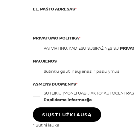
EL. PAŠTO ADRESAS
PRIVATUMO POLITIKA
PATVIRTINU, KAD ESU SUSIPAŽINĘS SU
PRIVA
NAUJIENOS
Sutinku gauti naujienas ir pasiūlymus
ASMENS DUOMENYS
SUTEIKIU ĮMONEI UAB „FAKTO“ AUTOCENTRA
Papildoma informacija
SIŲSTI UŽKLAUSĄ
* Būtini laukai