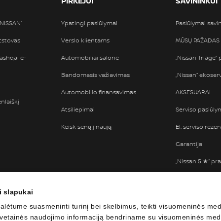
PIRKĖJUI
SAVININKUI
„NISSAN“
Ypatingi pasiūlymai
Pasiūlymai sav
atstovas
Verslo klientams
MŪSŲ PAŽADAS
ashqai e-
Automobiliai salone
„Nissan Triage“
Bandomasis važiavimas
„Nissan“ ekoser
Automobilio finansavimas
AKSESUARAI
nlaiškį
Atsiliepimai
Serviso pasiūly
Keisk seną į naują
El. serviso rezer
Garantija
„Nissan 5 ★“ pra
„NISSAN ASSIS
KELYJE
i slapukai
„NISSAN“ DRAU
lėtume suasmeninti turinį bei skelbimus, teikti visuomeninės medi
, svetainės naudojimo informaciją bendriname su visuomeninės medi