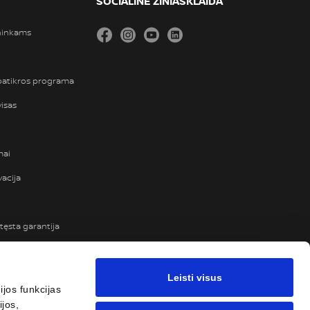
SOCIALINĖ ŽINIASKLAIDA
ininkams
Facebook
Instagram
YouTube
LinkedIn
 patikros programa
visas
mai
vacija
tęsta garantija
TANCE“ PAGALBA
Leisti visus
DIMAS
jos funkcijas
jos,