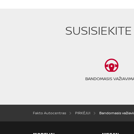
SUSISIEKIT
BANDOMASIS VAŽIAVIM
Fakto Autocentras
PIRKĖJUI
Bandomasis važiav