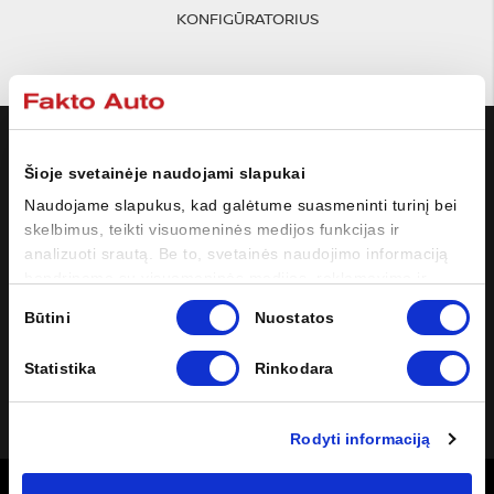
KONFIGŪRATORIUS
MODELIAI
Šioje svetainėje naudojami slapukai
NISSAN
Naudojame slapukus, kad galėtume suasmeninti turinį bei
skelbimus, teikti visuomeninės medijos funkcijas ir
analizuoti srautą. Be to, svetainės naudojimo informaciją
PIRKĖJUI
bendriname su visuomeninės medijos, reklamavimo ir
analizės partneriais, kurie gali ją pridėti prie kitos jūsų
Sutikimo
Būtini
Nuostatos
SAVININKUI
pateiktos arba naudojant paslaugas surinktos informacijos.
pasirinkimas
Statistika
Rinkodara
SOCIALINĖ ŽINIASKLAIDA
Facebook
Instagram
YouTube
LinkedIn
Rodyti informaciją