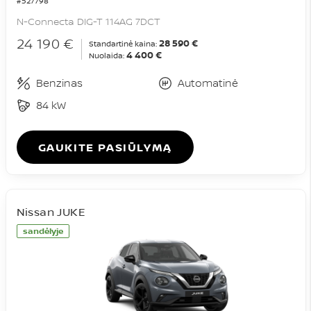
#527798
N-Connecta DIG-T 114AG 7DCT
24 190 €
28 590 €
Standartinė kaina:
4 400 €
Nuolaida:
Benzinas
Automatinė
84 kW
GAUKITE PASIŪLYMĄ
Nissan JUKE
sandėlyje