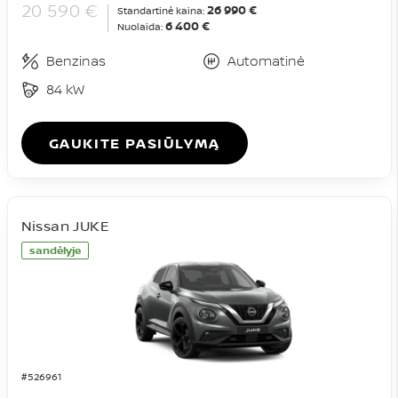
20 590 €
26 990 €
Standartinė kaina:
6 400 €
Nuolaida:
Benzinas
Automatinė
84 kW
GAUKITE PASIŪLYMĄ
Nissan JUKE
sandėlyje
#526961