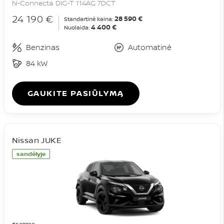
N-Connecta DIG-T 114AG 7DCT
24 190 €
28 590 €
Standartinė kaina:
4 400 €
Nuolaida:
Benzinas
Automatinė
84 kW
GAUKITE PASIŪLYMĄ
Nissan JUKE
sandėlyje