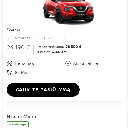
#528705
N-Connecta DIG-T 114AG 7DCT
24 190 €
28 590 €
Standartinė kaina:
4 400 €
Nuolaida:
Benzinas
Automatinė
84 kW
GAUKITE PASIŪLYMĄ
Nissan Micra
sandėlyje