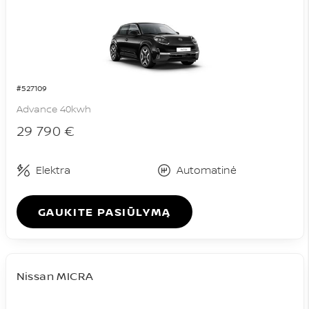
#527109
Advance 40kwh
29 790 €
Elektra
Automatinė
GAUKITE PASIŪLYMĄ
Nissan MICRA