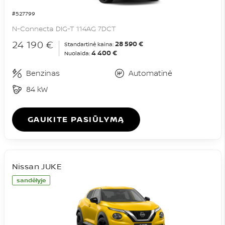
#527799
N-Connecta DIG-T 114AG 7DCT
24 190 €
28 590 €
Standartinė kaina:
4 400 €
Nuolaida:
Benzinas
Automatinė
84 kW
GAUKITE PASIŪLYMĄ
Nissan JUKE
sandėlyje