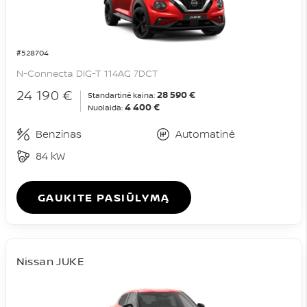
#528704
N-Connecta DIG-T 114AG 7DCT
24 190 €
28 590 €
Standartinė kaina:
4 400 €
Nuolaida:
Benzinas
Automatinė
84 kW
GAUKITE PASIŪLYMĄ
Nissan JUKE