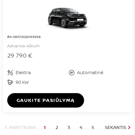
#A-09072026193958
Advance 40kwh
29 790 €
Elektra
Automatinė
90 kW
GAUKITE PASIŪLYMĄ
ANKSTESNIS
1
2
3
4
5
SEKANTIS