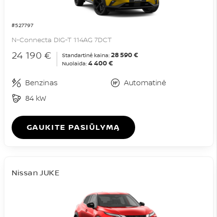
#527797
N-Connecta DIG-T 114AG 7DCT
24 190 €
28 590 €
Standartinė kaina:
4 400 €
Nuolaida:
Benzinas
Automatinė
84 kW
GAUKITE PASIŪLYMĄ
Nissan JUKE