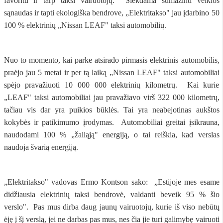
favoritu ir tarp taksi vairuotojų. Siekdama sumažinti veiklos
sąnaudas ir tapti ekologiška bendrove, „Elektritakso" jau įdarbino 50
100 % elektrinių „Nissan LEAF" taksi automobilių.
Nuo to momento, kai parke atsirado pirmasis elektrinis automobilis,
praėjo jau 5 metai ir per tą laiką „Nissan LEAF" taksi automobiliai
spėjo pravažiuoti 10 000 000 elektrinių kilometrų. Kai kurie
„LEAF" taksi automobiliai jau pravažiavo virš 322 000 kilometrų,
tačiau vis dar yra puikios būklės. Tai yra neabejotinas aukštos
kokybės ir patikimumo įrodymas. Automobiliai greitai įsikrauna,
naudodami 100 % „žaliąją" energiją, o tai reiškia, kad verslas
naudoja švarią energiją.
„Elektritakso" vadovas Ermo Kontson sako: „Estijoje mes esame
didžiausia elektrinių taksi bendrovė, valdanti beveik 95 % šio
verslo". Pas mus dirba daug jaunų vairuotojų, kurie iš viso nebūtų
ėję į šį verslą, jei ne darbas pas mus, nes čia jie turi galimybę vairuoti