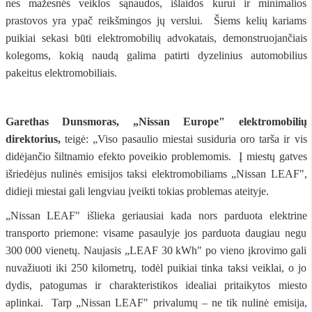
nes mažesnės veiklos sąnaudos, išlaidos kurui ir minimalios
prastovos yra ypač reikšmingos jų verslui. Šiems kelių kariams
puikiai sekasi būti elektromobilių advokatais, demonstruojančiais
kolegoms, kokią naudą galima patirti dyzelinius automobilius
pakeitus elektromobiliais.
Garethas Dunsmoras, „Nissan Europe" elektromobilių
direktorius,
teigė: „Viso pasaulio miestai susiduria oro tarša ir vis
didėjančio šiltnamio efekto poveikio problemomis. Į miestų gatves
išriedėjus nulinės emisijos taksi elektromobiliams „Nissan LEAF",
didieji miestai gali lengviau įveikti tokias problemas ateityje.
„Nissan LEAF" išlieka geriausiai kada nors parduota elektrine
transporto priemone: visame pasaulyje jos parduota daugiau negu
300 000 vienetų. Naujasis „LEAF 30 kWh" po vieno įkrovimo gali
nuvažiuoti iki 250 kilometrų, todėl puikiai tinka taksi veiklai, o jo
dydis, patogumas ir charakteristikos idealiai pritaikytos miesto
aplinkai. Tarp „Nissan LEAF" privalumų – ne tik nulinė emisija,