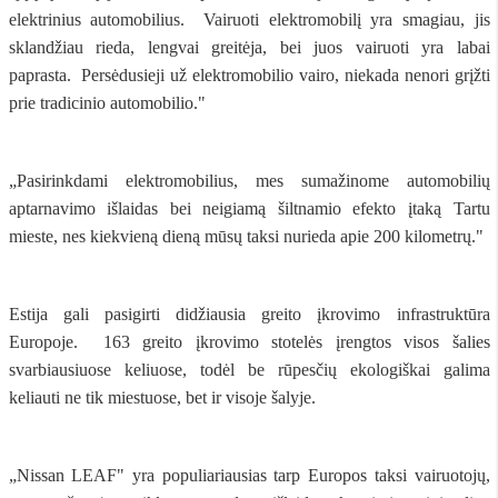
elektrinius automobilius. Vairuoti elektromobilį yra smagiau, jis
sklandžiau rieda, lengvai greitėja, bei juos vairuoti yra labai
paprasta. Persėdusieji už elektromobilio vairo, niekada nenori grįžti
prie tradicinio automobilio."
„Pasirinkdami elektromobilius, mes sumažinome automobilių
aptarnavimo išlaidas bei neigiamą šiltnamio efekto įtaką Tartu
mieste, nes kiekvieną dieną mūsų taksi nurieda apie 200 kilometrų."
Estija gali pasigirti didžiausia greito įkrovimo infrastruktūra
Europoje. 163 greito įkrovimo stotelės įrengtos visos šalies
svarbiausiuose keliuose, todėl be rūpesčių ekologiškai galima
keliauti ne tik miestuose, bet ir visoje šalyje.
„Nissan LEAF" yra populiariausias tarp Europos taksi vairuotojų,