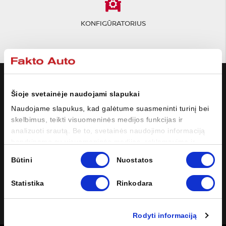
KONFIGŪRATORIUS
MODELIAI
Šioje svetainėje naudojami slapukai
NISSAN
Naudojame slapukus, kad galėtume suasmeninti turinį bei
skelbimus, teikti visuomeninės medijos funkcijas ir
analizuoti srautą. Be to, svetainės naudojimo informaciją
PIRKĖJUI
bendriname su visuomeninės medijos, reklamavimo ir
analizės partneriais, kurie gali ją pridėti prie kitos jūsų
Sutikimo
Būtini
Nuostatos
SAVININKUI
pateiktos arba naudojant paslaugas surinktos informacijos.
pasirinkimas
Statistika
Rinkodara
SOCIALINĖ ŽINIASKLAIDA
Facebook
Instagram
YouTube
LinkedIn
Rodyti informaciją