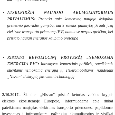
ATSKLEIDŽIA NAUJOJO AKUMULIATORIAUS
PRIVALUMUS:
Praneša apie komercinę naujojo dvigubai
greitesnio įkroviklio gamybą, kuris suteiks galimybę įkrauti jūsų
elektrinę transporto priemonę (EV) namuose perpus greičiau, bei
pristato naująjį energijos kaupimo prototipą
RISTATO REVOLIUCINĮ PROVERŽĮ „NEMOKAMA
ENERGIJA EV":
Inovatyvus komercinis požiūris, suteikiantis
klientams nemokamą energiją jų elektromobiliams, naudojant
„Nissan" dvikryptę įkrovimo technologiją
2.10.2017–
Šiandien „Nissan" pristatė keturias veiklos kryptis
elektros ekosistemoje Europoje, informuodama apie rinkai
pateikiamas naująsias elektrines transporto priemones, papildomas
investicijas į infrastruktūrą, pažangius akumuliatorius ir visiškai