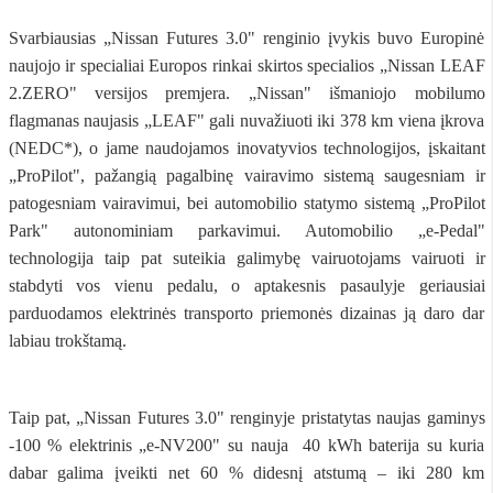
Svarbiausias „Nissan Futures 3.0" renginio įvykis buvo Europinė
naujojo ir specialiai Europos rinkai skirtos specialios „Nissan LEAF
2.ZERO" versijos premjera. „Nissan" išmaniojo mobilumo
flagmanas naujasis „LEAF" gali nuvažiuoti iki 378 km viena įkrova
(NEDC*), o jame naudojamos inovatyvios technologijos, įskaitant
„ProPilot", pažangią pagalbinę vairavimo sistemą saugesniam ir
patogesniam vairavimui, bei automobilio statymo sistemą „ProPilot
Park" autonominiam parkavimui. Automobilio „e-Pedal"
technologija taip pat suteikia galimybę vairuotojams vairuoti ir
stabdyti vos vienu pedalu, o aptakesnis pasaulyje geriausiai
parduodamos elektrinės transporto priemonės dizainas ją daro dar
labiau trokštamą.
Taip pat, „Nissan Futures 3.0" renginyje pristatytas naujas gaminys
-100 % elektrinis „e-NV200" su nauja 40 kWh baterija su kuria
dabar galima įveikti net 60 % didesnį atstumą – iki 280 km