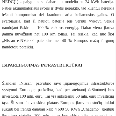
NEDC
[1]
- palyginus su dabartiniu modeliu su 24 kWh baterija.
Paties akumuliatoriaus svoris ir dydis nepakito, tad klientui nereikia
ieškoti kompromiso dėl kraulumo arba keliamosios galios. O
svarbiausia, kad ši naujoji baterija leis verslui vykdyti veiklą
naudojant išskirtinai 100 % elektros energiją. Dabar viena įkrova
galima nuvažiuoti net 100 km toliau. Tai reiškia, kad nuo šiol
„Nissan e-NV200" patenkins net 40 % Europos mažų furgonų
naudotojų poreikių.
ĮSIPAREIGOJIMAS INFRASTRUKTŪRAI
Šiandien „Nissan" patvirtino savo įsipareigojimus infrastruktūros
vystymui Europoje; paskelbta, kad per ateinantį dešimtmetį bus
investuota 100 mln. eurų. Tai yra ankstesnių 50 mln. eurų investicijų
tąsa. Ši suma buvo skirta plataus Europos įkrovimo stočių tinklui
sukurti bei įrengti daugiau kaip 4 600 50 KWh „Chademo" greitųjų
įkrovimo stotelių. 100 mln. eurų bus skirta klientų poreikiams,