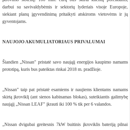
darbui su savivaldybėmis ir sektorių lyderiais visoje Europoje,
siekiant planų įgyvendinimą pritaikyti atskiroms vietovėms ir jų
gyventojams.
NAUJOJO AKUMULIATORIAUS PRIVALUMAI
Šiandien „Nissan" pristatė savo naująjį energijos kaupimo namams
prototipą, kuris bus pateiktas rinkai 2018 m. pradžioje.
„Nissan" taip pat pristatė esamiems ir naujiems klientams namams
skirtą įkroviklį (ant sienos kabinamas blokas), suteikiantis galimybę
naująjį „Nissan LEAF" įkrauti iki 100 % tik per 6 valandos.
„Nissan dvigubai greitesnis 7kW buitinis įkroviklis bateriją pilnai