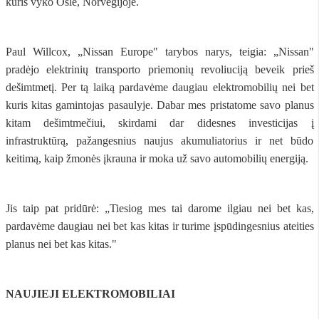
kuris vyko Osle, Norvegijoje.
Paul Willcox, „Nissan Europe" tarybos narys, teigia: „Nissan"
pradėjo elektrinių transporto priemonių revoliuciją beveik prieš
dešimtmetį. Per tą laiką pardavėme daugiau elektromobilių nei bet
kuris kitas gamintojas pasaulyje. Dabar mes pristatome savo planus
kitam dešimtmečiui, skirdami dar didesnes investicijas į
infrastruktūrą, pažangesnius naujus akumuliatorius ir net būdo
keitimą, kaip žmonės įkrauna ir moka už savo automobilių energiją.
Jis taip pat pridūrė: „Tiesiog mes tai darome ilgiau nei bet kas,
pardavėme daugiau nei bet kas kitas ir turime įspūdingesnius ateities
planus nei bet kas kitas."
NAUJIEJI ELEKTROMOBILIAI