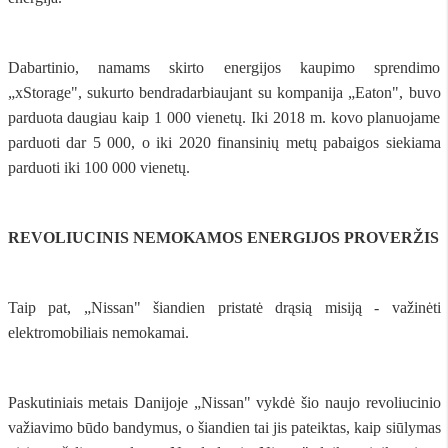
Dabartinio, namams skirto energijos kaupimo sprendimo
„xStorage", sukurto bendradarbiaujant su kompanija „Eaton", buvo
parduota daugiau kaip 1 000 vienetų. Iki 2018 m. kovo planuojame
parduoti dar 5 000, o iki 2020 finansinių metų pabaigos siekiama
parduoti iki 100 000 vienetų.
REVOLIUCINIS NEMOKAMOS ENERGIJOS PROVERŽIS
Taip pat, „Nissan" šiandien pristatė drąsią misiją - važinėti
elektromobiliais nemokamai.
Paskutiniais metais Danijoje „Nissan" vykdė šio naujo revoliucinio
važiavimo būdo bandymus, o šiandien tai jis pateiktas, kaip siūlymas