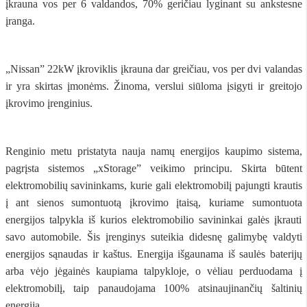
įkrauna vos per 6 valdandos, 70% geričiau lyginant su ankstesne
įranga.
„Nissan” 22kW įkroviklis įkrauna dar greičiau, vos per dvi valandas
ir yra skirtas įmonėms. Žinoma, verslui siūloma įsigyti ir greitojo
įkrovimo įrenginius.
Renginio metu pristatyta nauja namų energijos kaupimo sistema,
pagrįsta sistemos „xStorage” veikimo principu. Skirta būtent
elektromobilių savininkams, kurie gali elektromobilį pajungti krautis
į ant sienos sumontuotą įkrovimo įtaisą, kuriame sumontuota
energijos talpykla iš kurios elektromobilio savininkai galės įkrauti
savo automobile. Šis įrenginys suteikia didesnę galimybę valdyti
energijos sąnaudas ir kaštus. Energija išgaunama iš saulės baterijų
arba vėjo jėgainės kaupiama talpykloje, o vėliau perduodama į
elektromobilį, taip panaudojama 100% atsinaujinančių šaltinių
energija.