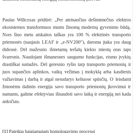
Paulas Willcoxas pridūrė: „Per ateinančius dešimtmečius elektros
ekosistemos transformuos mums žinomą modernų gyvenimo būdą.
Nors šiuo metu atskaitos taškas yra 100 % elektrinės transporto
priemonės (naujasis LEAF ir „e-NV200"), daroma įtaka yra daug
didesnė. Dėl mažesnio išmetamų teršalų kiekio miestų oras taps
švaresnis. Naudojant išmanesnes saugumo funkcijas, eismo įvykių
drastiškai sumažės. Dėl geresnio ryšio tarp transporto priemonių ir
juos supančios aplinkos, vaikų vežimas į mokyklą arba kasdienis
važiavimas į darbą ir atgal nesudarys keliuose spūsčių. O leisdami
žmonėms dalintis energija savo transporto priemonių įkrovimui ir
namams, galime efektyviau išnaudoti savo laiką ir energiją nei kada
anksčiau.
[1]
Pateikta baigiamajam homologavimo procesui