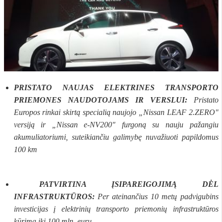
PRISTATO NAUJAS ELEKTRINES TRANSPORTO
PRIEMONES NAUDOTOJAMS IR VERSLUI:
Pristato
Europos rinkai skirtą specialią naujojo „Nissan LEAF 2.ZERO"
versiją ir „Nissan e-NV200" furgoną su nauju pažangiu
akumuliatoriumi, suteikiančiu galimybę nuvažiuoti papildomus
100 km
PATVIRTINA ĮSIPAREIGOJIMĄ DĖL
INFRASTRUKTŪROS:
Per ateinančius 10 metų padvigubins
investicijas į elektrinių transporto priemonių infrastruktūros
kūrimą iki 100 mln. eurų.