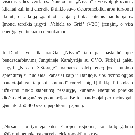
visiems šalies verslams. Naudodami „Nissan" dvikryptį įkrovimą,
klientai gali imti energiją iš tinklo savo elektromobiliui arba furgonui
įkrauti, o tada ją „parduoti" atgal į tinklą kitiems naudotojams.
Įmonei tereikia įsigyti „Vehicle to Grid" (V2G) įrenginį, o visa
energija yra tiekiama nemokamai.
Ir Danija yra tik pradžia. „Nissan" taip pat paskelbė apie
bendradarbiavimą Jungtinėje Karalystėje su OVO. Pirkėjai galėti
įsigyti „Nissan XStorage" namams skirtą energijos kaupimo
sprendimą su nuolaida. Panašiai kaip ir Danijoje, šios technologijos
naudotojai gali taip pat „parduoti" energiją atgal į tinklą. Tai padeda
užtikrinti tinklo stabilumą pasaulyje, kuriame energijos poreikis
didėja dėl augančios populiacijos. Be to, naudotojai per metus gali
gauti iki 350-400 svarų papildomų pajamų.
„Nissan" jau tyrinėja kitus Europos regionus, kur būtų galima
užtikrinti nemokamą energiją elektromobilių įkrovai.