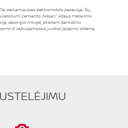
ai perkamiausias elektromobilis pasaulyje. Šių
muliatoriumi (remiantis „Nissan" vidaus matavimo
ą Japonijos rinkoje), įskaitant išankstinio
krypimo iš važiuojamosios juostos įspėjimo sistemą.
PUSTELĖJIMU