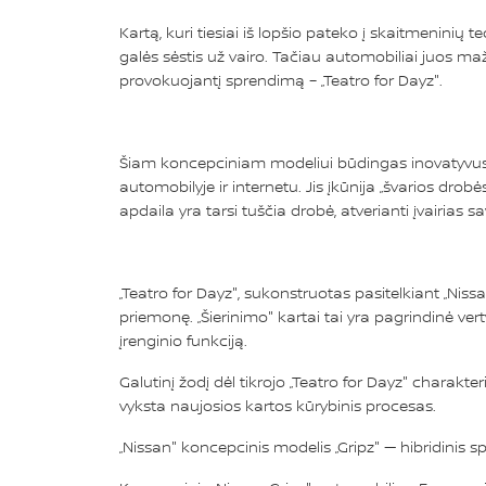
Kartą, kuri tiesiai iš lopšio pateko į skaitmeninių 
galės sėstis už vairo. Tačiau automobiliai juos maž
provokuojantį sprendimą – „Teatro for Dayz".
Šiam koncepciniam modeliui būdingas inovatyvus diz
automobilyje ir internetu. Jis įkūnija „švarios drob
apdaila yra tarsi tuščia drobė, atverianti įvairias s
„Teatro for Dayz", sukonstruotas pasitelkiant „Nissa
priemonę. „Šierinimo" kartai tai yra pagrindinė vertyb
įrenginio funkciją.
Galutinį žodį dėl tikrojo „Teatro for Dayz" charakter
vyksta naujosios kartos kūrybinis procesas.
„Nissan" koncepcinis modelis „Gripz" — hibridinis 