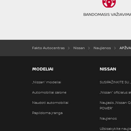
BANDOMASIS VAŽIAVIM
Fakto Autocentras
Nissan
Naujienos
APŽVA
MODELIAI
NISSAN
„Nissan“ modeliai
SUSIPAŽINKITE SU 
Automobiliai salone
„Nissan“ oficialus 
Naudoti automobiliai
Naujasis „Nissan Q
POWER“
Papildoma įranga
Naujienos
Užsisakykite naujie