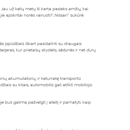
). Jau už kelių metų ši karta pasieks amžių, kai
ie apskritai norės vairuoti? „Nissan" sukūrė
s įspūdžiais iškart pasidalinti su draugais
erjeras, kur prietaisų skydelis, sėdynės ir net durų
ginių akumuliatorių, ir keturratę transporto
žiais su kitais, automobilis gali atlikti mobiliojo
je bus galima pažvelgti į ateitį ir pamatyti, kaip