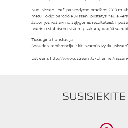
Nuo „Nissan Leaf" pasirodymo pradžios 2010 m. vi
metų Tokijo parodoje „Nissan" pristatys naują vers
Japonijos važiavimo sąlygomis rezultatais), ir paža
avarinio stabdymo sistemą, sukurtą padėti vairuoto
Tiesioginė transliacija
Spaudos konferencija ir kiti svarbūs įvykiai „Nissa
Ustream:
http://www.ustream.tv/channel/nissa
SUSISIEKIT