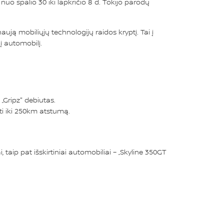
nuo spalio 30 iki lapkričio 8 d. Tokijo parodų
ują mobiliųjų technologijų raidos kryptį. Tai į
į automobilį.
„Gripz" debiutas.
ti iki 250km atstumą.
taip pat išskirtiniai automobiliai – „Skyline 350GT