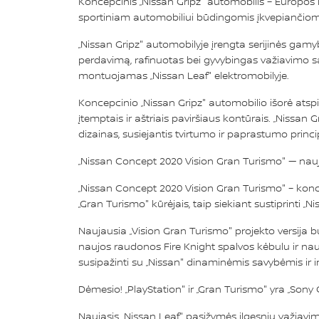
Koncepcinis „Nissan Gripz" automobilis – Europos 
sportiniam automobiliui būdingomis įkvepiančiom
„Nissan Gripz" automobilyje įrengta serijinės gam
perdavimą, rafinuotas bei gyvybingas važiavimo savy
montuojamas „Nissan Leaf" elektromobilyje.
Koncepcinio „Nissan Gripz" automobilio išorė atspi
įtemptais ir aštriais paviršiaus kontūrais. „Nissan
dizainas, susiejantis tvirtumo ir paprastumo princi
„Nissan Concept 2020 Vision Gran Turismo" — nauja
„Nissan Concept 2020 Vision Gran Turismo" – konce
„Gran Turismo" kūrėjais, taip siekiant sustiprinti „Ni
Naujausia „Vision Gran Turismo" projekto versija b
naujos raudonos Fire Knight spalvos kėbulu ir nauj
susipažinti su „Nissan" dinaminėmis savybėmis ir in
Dėmesio! „PlayStation" ir „Gran Turismo" yra „Sony
Naujasis „Nissan Leaf" pasižymės ilgesniu važiavi