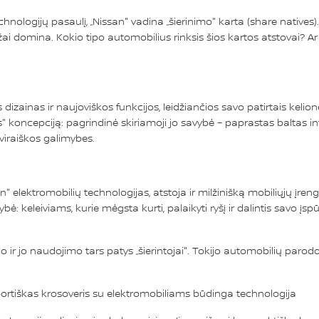
technologijų pasaulį, „Nissan" vadina „šierinimo" karta (share natives
ai domina. Kokio tipo automobilius rinksis šios kartos atstovai? Ar j
ainas ir naujoviškos funkcijos, leidžiančios savo patirtais kelionė
ės" koncepciją: pagrindinė skiriamoji jo savybė – paprastas baltas int
aviraiškos galimybes.
n" elektromobilių technologijas, atstoja ir milžinišką mobiliųjų įren
ė: keleiviams, kurie mėgsta kurti, palaikyti ryšį ir dalintis savo įspūd
io ir jo naudojimo tars patys „šierintojai". Tokijo automobilių parodo
sportiškas krosoveris su elektromobiliams būdinga technologija