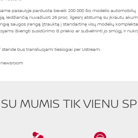
same pasaulyje parduota beveik 200 000 šio modelio automobilių. T
iją, leidžiančią nuvažiuoti 26 proc. ilgesnį atstumą su įkrautu aku
ngią saugos įrangą (įtrauktą į standartinę visų modelių komplektacij
jams išvengti susidūrimo iš priekio ar sušvelninti jo smūgį, ir nu
n" stende bus transliuojami tiesiogiai per Ustream.
n-newsroom
E SU MUMIS TIK VIENU S