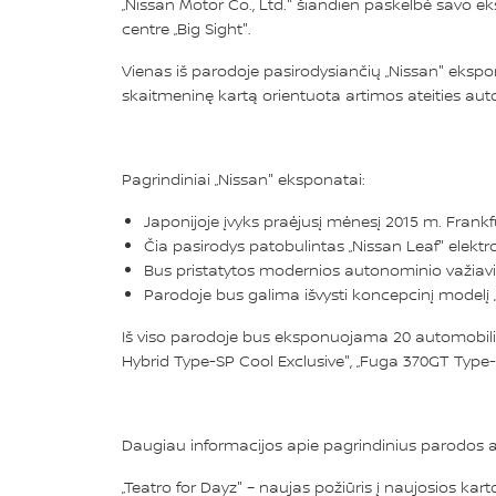
„Nissan Motor Co., Ltd." šiandien paskelbė savo eks
centre „Big Sight".
Vienas iš parodoje pasirodysiančių „Nissan" ekspona
skaitmeninę kartą orientuota artimos ateities automo
Pagrindiniai „Nissan" eksponatai:
Japonijoje įvyks praėjusį mėnesį 2015 m. Frankf
Čia pasirodys patobulintas „Nissan Leaf" elektr
Bus pristatytos modernios autonominio važiav
Parodoje bus galima išvysti koncepcinį modelį
Iš viso parodoje bus eksponuojama 20 automobilių, t
Hybrid Type-SP Cool Exclusive", „Fuga 370GT Type-S
Daugiau informacijos apie pagrindinius parodos a
„Teatro for Dayz" – naujas požiūris į naujosios kar