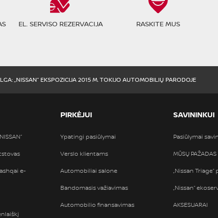
AS
EL. SERVISO REZERVACIJA
RASKITE MUS
LGA: „NISSAN“ EKSPOZICIJA 2015 M. TOKIJO AUTOMOBILIŲ PARODOJE
PIRKĖJUI
SAVININKUI
„NISSAN“
Ypatingi pasiūlymai
Pasiūlymai sav
atstovas
Verslo klientams
MŪSŲ PAŽADAS
ashqai e-
Automobiliai salone
„Nissan Triage“
Bandomasis važiavimas
„Nissan“ ekoser
Automobilio finansavimas
AKSESUARAI
nlaiškį