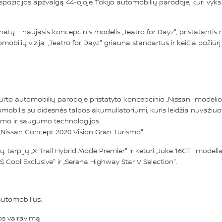
pozicijos apžvalgą 44-ojoje Tokijo automobilių parodoje, kuri vyks 
tų – naujasis koncepcinis modelis „Teatro for Dayz", pristatantis na
bilių vizija. „Teatro for Dayz" griauna standartus ir keičia požiūrį 
urto automobilių parodoje pristatyto koncepcinio „Nissan" modelio 
omobilis su didesnės talpos akumuliatoriumi, kuris leidžia nuvažiuo
imo ir saugumo technologijos.
 „Nissan Concept 2020 Vision Gran Turismo".
arp jų „X-Trail Hybrid Mode Premier" ir keturi „Juke 16GT" modeliai, 
 Cool Exclusive" ir „Serena Highway Star V Selection".
utomobilius:
tos vairavimą