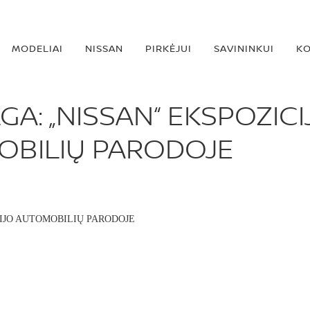
MODELIAI
NISSAN
PIRKĖJUI
SAVININKUI
KO
A: „NISSAN“ EKSPOZICIJ
BILIŲ PARODOJE