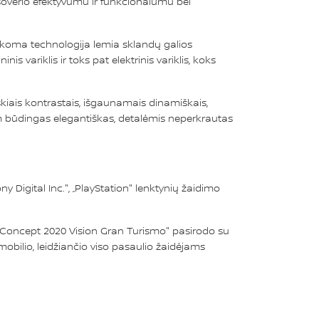
osoverio efektyvumu ir funkcionalumu bei
aikoma technologija lemia sklandų galios
 variklis ir toks pat elektrinis variklis, koks
škiais kontrastais, išgaunamais dinamiškais,
 Jam būdingas elegantiškas, detalėmis neperkrautas
Digital Inc.", „PlayStation" lenktynių žaidimo
an Concept 2020 Vision Gran Turismo" pasirodo su
obilio, leidžiančio viso pasaulio žaidėjams