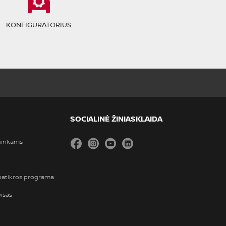
KONFIGŪRATORIUS
SOCIALINĖ ŽINIASKLAIDA
ininkams
Facebook
Instagram
YouTube
LinkedIn
 patikros programa
visas