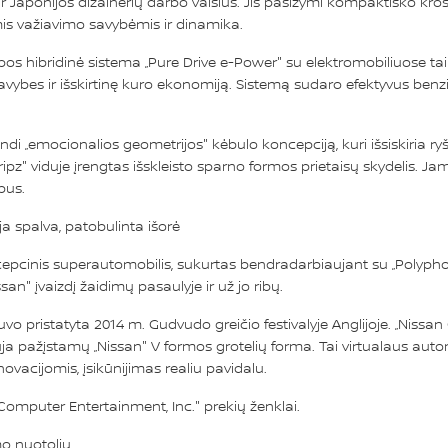
ir Japonijos dizainerių darbo vaisius. Jis pasižymi kompaktiško kr
is važiavimo savybėmis ir dinamika.
ybos hibridinė sistema „Pure Drive e-Power" su elektromobiliuose t
bes ir išskirtinę kuro ekonomiją. Sistemą sudaro efektyvus benzininis
ndi „emocionalios geometrijos" kėbulo koncepciją, kuri išsiskiria ry
 Gripz" viduje įrengtas išskleisto sparno formos prietaisų skydelis.
pus.
 spalva, patobulinta išorė
pcinis superautomobilis, sukurtas bendradarbiaujant su „Polyphony 
ssan" įvaizdį žaidimų pasaulyje ir už jo ribų.
uvo pristatyta 2014 m. Gudvudo greičio festivalyje Anglijoje. „Niss
a pažįstamų „Nissan" V formos grotelių forma. Tai virtualaus autom
ovacijomis, įsikūnijimas realiu pavidalu.
 Computer Entertainment, Inc." prekių ženklai.
mo nuotoliu