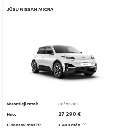
JŪSŲ NISSAN MICRA
Varantieji ratai:
Hečbekas
27 290 €
Nuo:
Finansavimas iš:
€ 400 mėn.